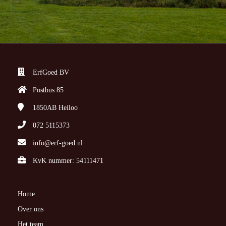
ErfGoed BV
Postbus 85
1850AB
Heiloo
072 5115373
info@erf-goed.nl
KvK nummer: 54111471
Home
Over ons
Het team