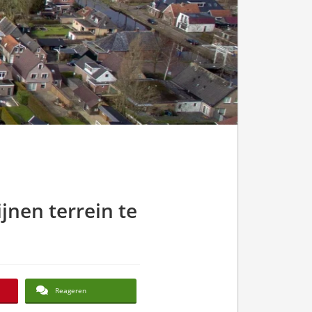
jnen terrein te
Reageren