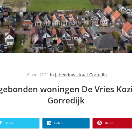
18 april 2021
in
J. Heeringastraat Gorredijk
gebonden woningen De Vries Kozi
Gorredijk
Delen
Delen
Delen