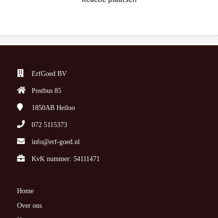
ErfGoed BV
Postbus 85
1850AB
Heiloo
072 5115373
info@erf-goed.nl
KvK nummer: 54111471
Home
Over ons