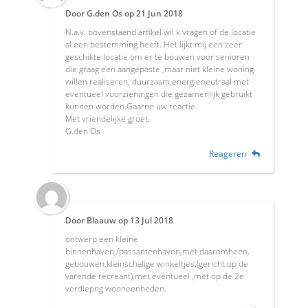
Door
G.den Os
op
21 Jun 2018
N.a.v. bovenstaand artikel wil k vragen of de locatie
al een bestemming heeft. Het lijkt mij een zeer
geschikte locatie om er te bouwen voor senioren
die graag een aangepaste ,maar niet kleine woning
willen realiseren, duurzaam,energieneutraal met
eventueel voorzieningen die gezamenlijk gebruikt
kunnen worden.Gaarne uw reactie.
Met vriendelijke groet,
G.den Os
Reageren
Door
Blaauw
op
13 Jul 2018
ontwerp een kleine
binnenhaven,/passantenhaven,met daaromheen,
gebouwen,kleinschalige winkeltjes,(gericht op de
varende recreant),met eventueel ,met op de 2e
verdiepng wooneenheden.